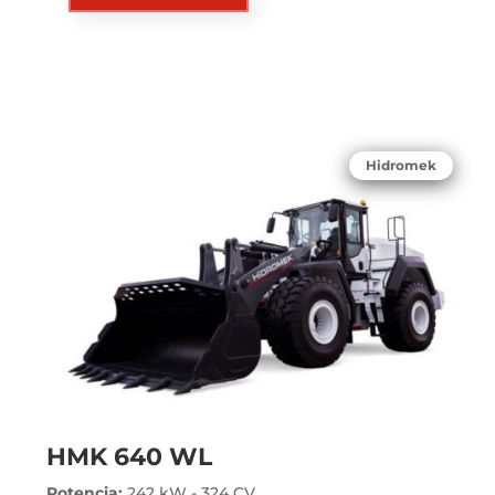
Hidromek
HMK 640 WL
Potencia:
242 kW - 324 CV