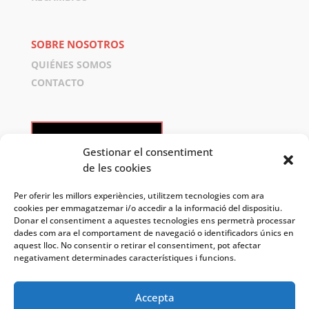
SOBRE NOSOTROS
QUIÉNES SOMOS
CONTACTO
GOOGLE MAPS
Gestionar el consentiment
de les cookies
Per oferir les millors experiències, utilitzem tecnologies com ara
cookies per emmagatzemar i/o accedir a la informació del dispositiu.
Donar el consentiment a aquestes tecnologies ens permetrà processar
dades com ara el comportament de navegació o identificadors únics en
aquest lloc. No consentir o retirar el consentiment, pot afectar
negativament determinades característiques i funcions.
© 2022 Amat Comercial, S.L
Diseño
Llibresgrafics
Accepta