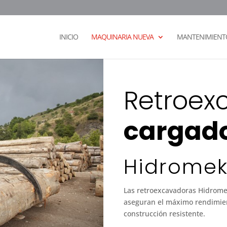
INICIO
MAQUINARIA NUEVA
MANTENIMIENTO
Retroex
cargad
Hidrome
Las retroexcavadoras Hidromek
aseguran el máximo rendimien
construcción resistente.