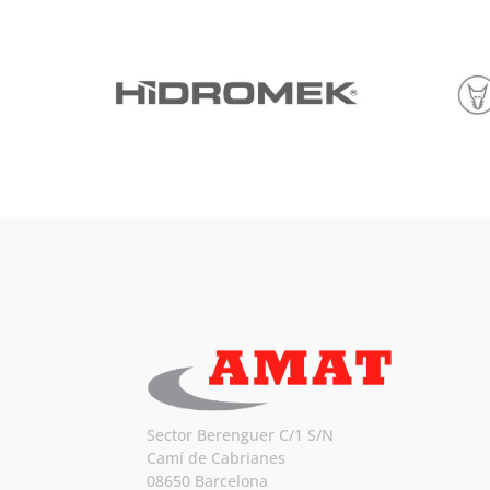
Sector Berenguer C/1 S/N
Camí de Cabrianes
08650 Barcelona