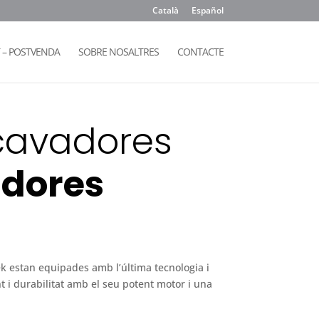
Català
Español
– POSTVENDA
SOBRE NOSALTRES
CONTACTE
cavadores
adores
k
 estan equipades amb l’última tecnologia i
i durabilitat amb el seu potent motor i una