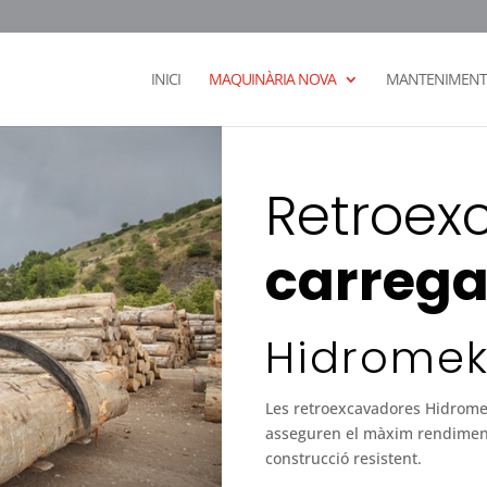
INICI
MAQUINÀRIA NOVA
MANTENIMENT 
Retroex
carreg
Hidrome
Les retroexcavadores Hidromek
asseguren el màxim rendiment 
construcció resistent.