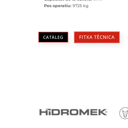
Pes operatiu:
9725 kg
FITXA TÈCNICA
CATÀLEG