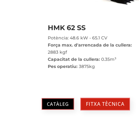
HMK 62 SS
Potència: 48.6 kW - 65.1 CV
Força max. d'arrencada de la cullera:
2883 kgf
Capacitat de la cullera:
0.35m³
Pes operatiu:
3875kg
FITXA TÈCNICA
CATÀLEG