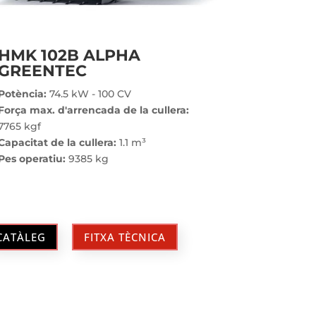
HMK 102B ALPHA
GREENTEC
Potència:
74.5 kW - 100 CV
Força max. d'arrencada de la cullera:
7765 kgf
Capacitat de la cullera:
1.1 m³
Pes operatiu:
9385 kg
CATÀLEG
FITXA TÈCNICA