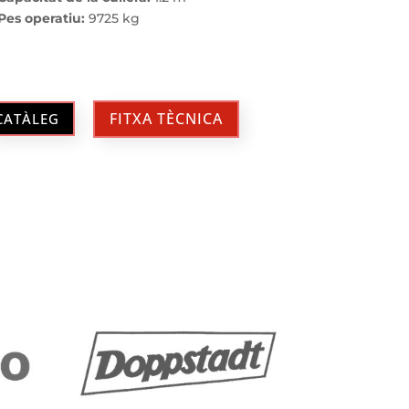
Pes operatiu:
9725 kg
FITXA TÈCNICA
CATÀLEG