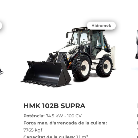
Hidromek
HMK 102B SUPRA
Potència:
74.5 kW - 100 CV
Força max. d'arrencada de la cullera:
7765 kgf
Capacitat de la cullera:
1.1 m³