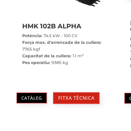
HMK 102B ALPHA
Potència:
74.5 kW - 100 CV
Força max. d'arrencada de la cullera:
7765 kgf
Capacitat de la cullera:
1.1 m³
Pes operatiu:
9385 kg
FITXA TÈCNICA
CATÀLEG