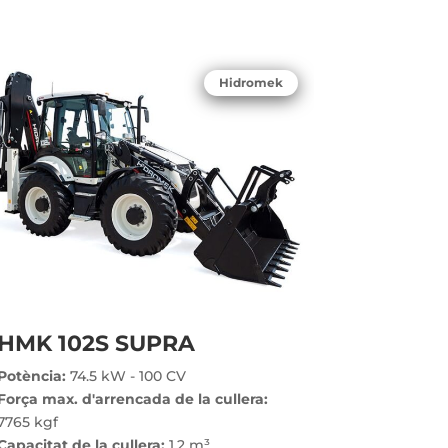
Hidromek
HMK 102S SUPRA
Potència:
74.5 kW - 100 CV
Força max. d'arrencada de la cullera:
7765 kgf
Capacitat de la cullera:
1.2 m³