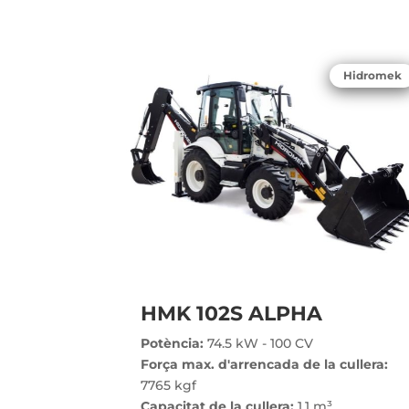
Hidromek
HMK 102S ALPHA
Potència:
74.5 kW - 100 CV
Força max. d'arrencada de la cullera:
7765 kgf
Capacitat de la cullera:
1.1 m³